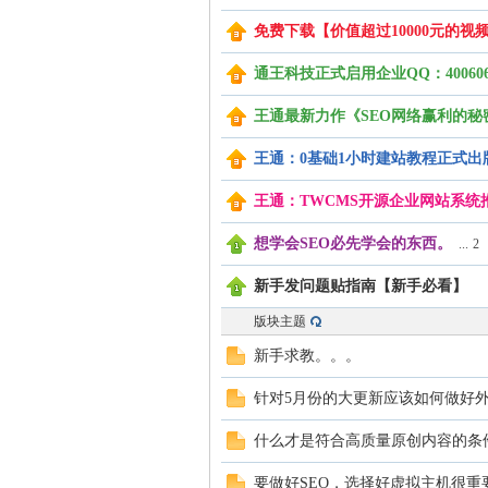
免费下载【价值超过10000元的视
O
通王科技正式启用企业QQ：4006060
王通最新力作《SEO网络赢利的秘
王通：0基础1小时建站教程正式出
王通：TWCMS开源企业网站系统
想学会SEO必先学会的东西。
...
2
VI
新手发问题贴指南【新手必看】
版块主题
新手求教。。。
针对5月份的大更新应该如何做好
什么才是符合高质量原创内容的条
要做好SEO，选择好虚拟主机很重
P