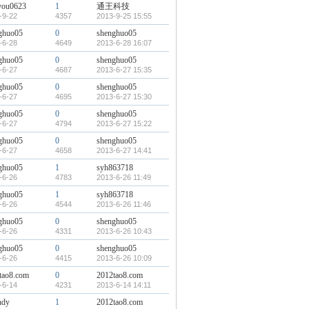
you0623
1
通王科技
-9-22
4357
2013-9-25 15:55
ghuo05
0
shenghuo05
-6-28
4649
2013-6-28 16:07
ghuo05
0
shenghuo05
-6-27
4687
2013-6-27 15:35
ghuo05
0
shenghuo05
-6-27
4695
2013-6-27 15:30
ghuo05
0
shenghuo05
-6-27
4794
2013-6-27 15:22
ghuo05
0
shenghuo05
-6-27
4658
2013-6-27 14:41
ghuo05
1
syh863718
-6-26
4783
2013-6-26 11:49
ghuo05
1
syh863718
-6-26
4544
2013-6-26 11:46
ghuo05
0
shenghuo05
-6-26
4331
2013-6-26 10:43
ghuo05
0
shenghuo05
-6-26
4415
2013-6-26 10:09
tao8.com
0
2012tao8.com
-6-14
4231
2013-6-14 14:11
ndy
1
2012tao8.com