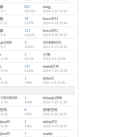
旗
822
maqg
-5-7
363701
2019-1-22 22:42
旗
19
bruce2012
-5-12
27376
2014-9-28 19:44
旗
123
bruce2012
-6-8
111125
2014-9-28 19:37
ojie2008
3
2634988185
-1-7
16353
2013-4-15 10:16
n
3
小淘
-1-25
20753
2013-4-6 23:59
n
131
mama0536
-9-26
63182
2014-7-29 10:08
n
1
linlin32
-9-26
7809
2011-1-8 11:45
539349209
1
lishaojie2008
-2-14
4948
2015-7-19 11:39
空间
0
四维空间
-6-16
4352
2015-6-16 16:31
ghuo05
2
aideqi455
-6-26
5301
2015-4-19 14:41
ghuo05
1
seanhe