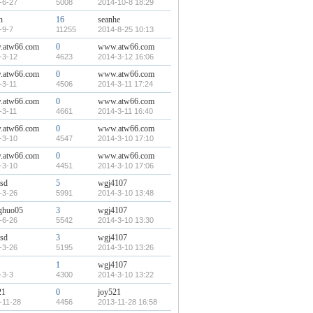
-6-27
5008
2014-10-8 18:29
n
16
seanhe
-9-7
11255
2014-8-25 10:13
atw66.com
0
www.atw66.com
-3-12
4623
2014-3-12 16:06
atw66.com
0
www.atw66.com
-3-11
4506
2014-3-11 17:24
atw66.com
0
www.atw66.com
-3-11
4661
2014-3-11 16:40
atw66.com
0
www.atw66.com
-3-10
4547
2014-3-10 17:10
atw66.com
0
www.atw66.com
-3-10
4451
2014-3-10 17:06
sd
5
wgj4107
-3-26
5991
2014-3-10 13:48
ghuo05
3
wgj4107
-6-26
5542
2014-3-10 13:30
sd
3
wgj4107
-3-26
5195
2014-3-10 13:26
1
wgj4107
-3-3
4300
2014-3-10 13:22
21
0
joy521
-11-28
4456
2013-11-28 16:58