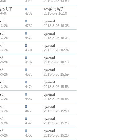
-6-6
4844
2013-6-14 14:08
o菜鸟高手
0
seo菜鸟高手
-6-9
4787
2013-6-9 10:10
sd
0
qweasd
-3-26
4732
2013-3-26 16:38
sd
0
qweasd
-3-26
4372
2013-3-26 16:34
sd
0
qweasd
-3-26
4594
2013-3-26 16:24
sd
0
qweasd
-3-26
4489
2013-3-26 16:13
sd
0
qweasd
-3-26
4578
2013-3-26 15:59
sd
0
qweasd
-3-26
4474
2013-3-26 15:56
sd
0
qweasd
-3-26
4367
2013-3-26 15:53
sd
0
qweasd
-3-26
4463
2013-3-26 15:50
sd
0
qweasd
-3-26
4540
2013-3-26 15:29
sd
0
qweasd
-3-26
4500
2013-3-26 15:26