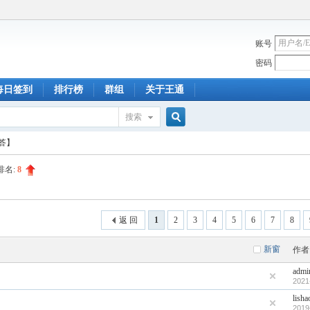
账号
密码
每日签到
排行榜
群组
关于王通
搜索
搜
答】
排名:
8
索
返 回
1
2
3
4
5
6
7
8
新窗
作者
admi
2021
lisha
2019