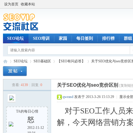
设为首页
收藏本站
SEO论坛
SEO培训
家园
每日签到
排行榜
群组
SEO论坛
SEO基础区
【SEO有问必答】
关于SEO优化与seo竞价区
关于SEO优化与seo竞价区别
查看:
4139
|
回复:
0
[复制链
SE
»
›
›
›
qweasd
发表于 2013-3-26 15:13:29
|
显示全
对于SEO工作人员来
TA的每日心情
怒
解，今天网络营销方案
2012-11-12