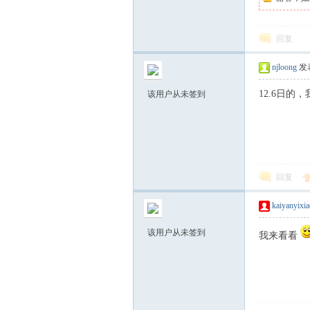
O
回复
njloong
发表
12.6日的
该用户从未签到
VI
回复
kaiyanyixia
该用户从未签到
我来看看
P