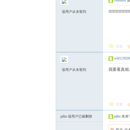
vision99
发
ffffffffffffff
该用户从未签到
社
回复
wbl123020
我要看真相
该用户从未签到
区
回复
jallin
该用户已被删除
jallin
发表于 
提示:
作