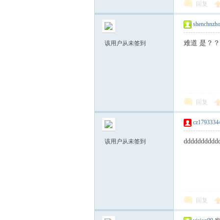
回复
shenchnzh
难道 是？
该用户从未签到
学
回复
cz1793334
dddddddddd
该用户从未签到
习
回复