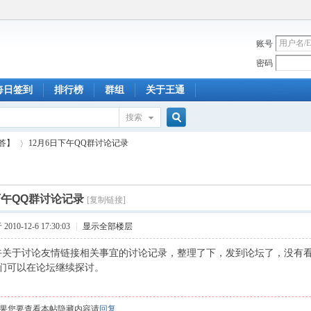
账号
密码
每日签到
排行榜
群组
关于王通
搜索
搜
答】
12月6日下午QQ群讨论记录
索
下午QQ群讨论记录
[复制链接]
›
010-12-6 17:30:03
|
显示全部楼层
下午关于讨论友情链接相关事宜的讨论记录，整理了下，发到论坛了，没有
们可以在论坛继续探讨。
果您要查看本帖隐藏内容请
回复